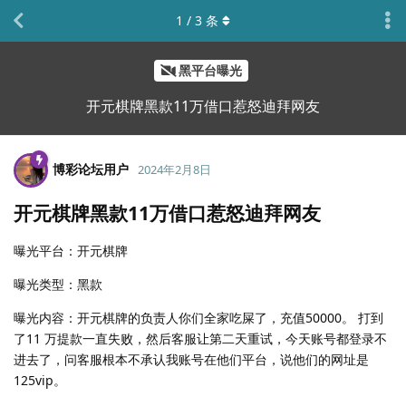
1
/
3
条
黑平台曝光
开元棋牌黑款11万借口惹怒迪拜网友
博彩论坛用户
2024年2月8日
开元棋牌黑款11万借口惹怒迪拜网友
曝光平台：开元棋牌
曝光类型：黑款
曝光内容：开元棋牌的负责人你们全家吃屎了，充值50000。 打到
了11 万提款一直失败，然后客服让第二天重试，今天账号都登录不
进去了，问客服根本不承认我账号在他们平台，说他们的网址是
125vip。