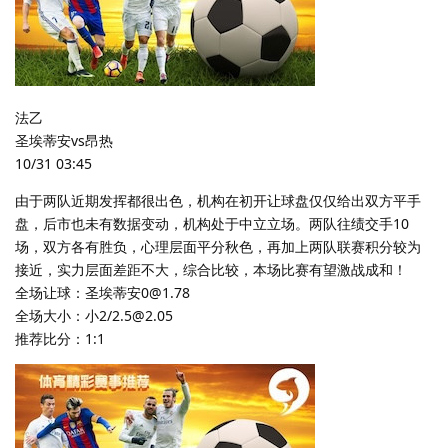
法乙
圣埃蒂安vs昂热
10/31 03:45
由于两队近期发挥都很出色，机构在初开让球盘仅仅给出双方平手
盘，后市也未有数据变动，机构处于中立立场。两队往绩交手10
场，双方各有胜负，心理层面平分秋色，再加上两队联赛积分较为
接近，实力层面差距不大，综合比较，本场比赛有望激战成和！
全场让球：圣埃蒂安0@1.78
全场大小：小2/2.5@2.05
推荐比分：1:1