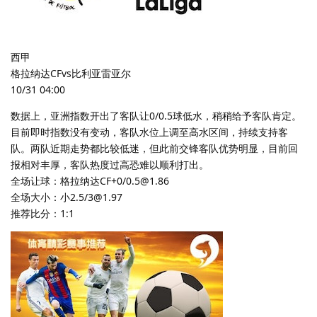
西甲
格拉纳达CFvs比利亚雷亚尔
10/31 04:00
数据上，亚洲指数开出了客队让0/0.5球低水，稍稍给予客队肯定。
目前即时指数没有变动，客队水位上调至高水区间，持续支持客
队。两队近期走势都比较低迷，但此前交锋客队优势明显，目前回
报相对丰厚，客队热度过高恐难以顺利打出。
全场让球：格拉纳达CF+0/0.5@1.86
全场大小：小2.5/3@1.97
推荐比分：1:1