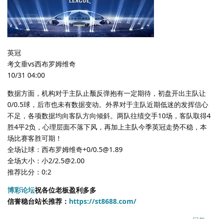
英冠
考文垂vs西布罗姆维奇
10/31 04:00
数据方面，机构对于主队止颓反弹抱有一定期待，初盘开出主队让
0/0.5球，后市也未有数据变动。外界对于主队近期低迷的发挥信心
不足，各项数据均向客队方向倾斜。两队往绩交手10场，客队取得4
胜4平2负，心理层面不落下风，再加上主队今季英冠走势不稳，本
场比赛客胜可期！
全场让球：西布罗姆维奇+0/0.5@1.89
全场大小：小2/2.5@2.00
推荐比分：0:2
博彩论坛
祝各位老板盈利多多
信誉稳台站长推荐：
https://st8688.com/