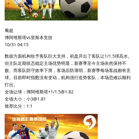
葡超
博阿维斯塔vs里斯本竞技
10/31 04:15
数据方面机构给予客队巨大支持，初盘开出了客队让1/1.5球高水。
但主队近期状态稳定主场优势明显，新赛季至今主场依然保持不
败。而客队防守效率下滑，客场后防薄弱，新赛季每场客战都有丢
球。目前即时指数没有变动，机构强行造势客队，本场恐难以顺利
打出。
全场让球：博阿维斯塔+1/1.5@1.82
全场大小：小3@1.81
推荐比分：1:1