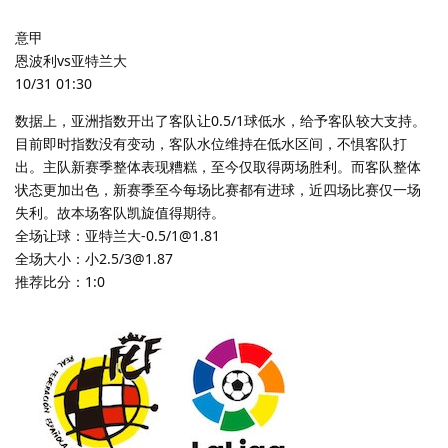
意甲
恩波利vs亚特兰大
10/31 01:30
数据上，亚洲指数开出了客队让0.5/1球低水，给予客队较大支持。
目前即时指数没有变动，客队水位维持在低水区间，不惧客队打
出。主队新赛季整体表现糟糕，至今仅取得两场胜利。而客队整体
状态更加出色，新赛季至今每场比赛都有进球，近四场比赛仅一场
失利。故本场客队凯旋值得期待。
全场让球：亚特兰大-0.5/1@1.81
全场大小：小2.5/3@1.87
推荐比分：1:0