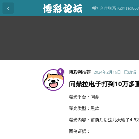
合作联系TG:@seo868
博彩网推荐
2024年2月16日
已编辑
问鼎拉电子打到10万多
曝光平台：问鼎
曝光类型：黑款
曝光内容：前前后后这几天输了4-5
图例证据：