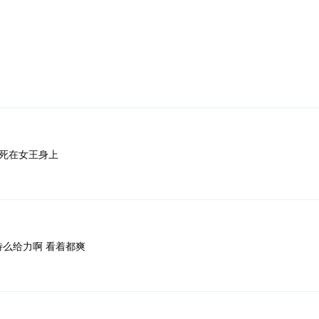
死在女王身上
真特么给力啊 看着都爽