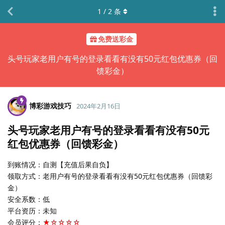
1
/
2
条
免费送彩金
头号玩家老用户有号的登录看看有没有50元红包优惠券（回
馈彩金）
博彩游戏技巧
2024年2月16日
头号玩家老用户有号的登录看看有没有50元
红包优惠券（回馈彩金）
到账情况：自测【充值后果自负】
领取方式：老用户有号的登录看看有没有50元红包优惠券（回馈彩
金）
安全系数：低
平台资历：未知
会员评分：
★☆☆☆☆