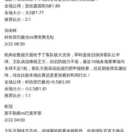
全场让球：亚松森国民0@1.80
全场大小：大2@1.77
推荐比分：2:1
自由杯
科恰班巴极光vs博塔弗戈RJ
2/22 08:30
机构在数据方面给予了客队较大支持，即时盘依旧保持客队让半
球。主队虽说锋线乏力，但后防能力不俗，最近10场各项赛事场均
失球不足1粒，客队方面虽说征战巴西甲级联赛，但近期发挥实属拉
垮，综合比较本场比赛还是更加看好和局打出！
全场让球：科恰班巴极光+0.5@2.00
全场大小：小2.5@1.81
推荐比分：1:1
欧冠
那不勒斯vs巴塞罗那
2/22 04:00
主队近期状态不佳，连续两轮联赛未能取胜。此前球队官宣主帅马