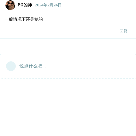
PG的神
2024年2月24日
一般情况下还是稳的
回复
说点什么吧...