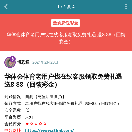
1
/
5
条
免费送彩金
华体会体育老用户找在线客服领取免费礼遇 送8-88（回馈
彩金）
博彩通
2024年2月23日
华体会体育老用户找在线客服领取免费礼遇
送8-88（回馈彩金）
到账情况：自测【充值后果自负】
领取方式：老用户找在线客服领取免费礼遇 送8-88（回馈彩金）
安全系数：低
平台资历：未知
会员评分：
★☆☆☆☆
申领网址：
https://www.i8hnl.com/