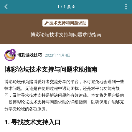
1
/
1
条
技术支持和问题求助
博彩论坛技术支持与问题求助指南
博彩游戏技巧
2023年11月4日
博彩论坛技术支持与问题求助指南
博彩论坛作为赌博爱好者交流分享的平台，不可避免地会遇到一些
技术问题。无论是在使用过程中遇到困扰，还是对平台功能有疑
问，及时寻求技术支持是解决问题的有效途径。本文将为用户提供
一份博彩论坛技术支持与问题求助的详细指南，以确保用户能够充
分享受论坛的各项服务。
1. 寻找技术支持入口