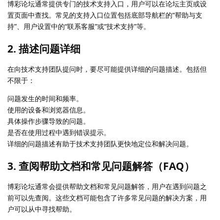
博彩论坛通常提供专门的技术支持入口，用户可以在论坛主页或设
置页面中查找。常见的支持入口位置包括底部导航栏的“帮助与支
持”、用户设置中的“联系客服”或“技术支持”等。
2. 描述问题详细
在向技术支持团队提问时，要尽可能提供详细的问题描述。包括但
不限于：
问题发生的时间和频率。
使用的设备和浏览器信息。
具体操作步骤导致的问题。
是否在使用过程中遇到错误提示。
详细的问题描述有助于技术支持团队更快地定位和解决问题。
3. 查阅帮助文档和常见问题解答（FAQ）
博彩论坛通常会提供帮助文档和常见问题解答，用户在遇到问题之
前可以先查阅。这些文档可能包含了许多常见问题的解决方案，用
户可以从中寻找帮助。