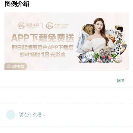
图例介绍
回复
说点什么吧...