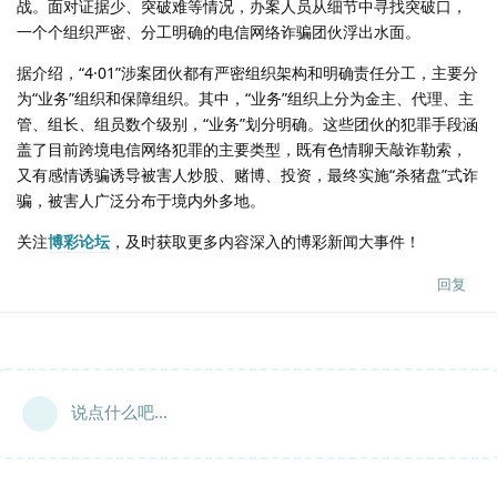
战。面对证据少、突破难等情况，办案人员从细节中寻找突破口，
一个个组织严密、分工明确的电信网络诈骗团伙浮出水面。
据介绍，“4·01”涉案团伙都有严密组织架构和明确责任分工，主要分
为“业务”组织和保障组织。其中，“业务”组织上分为金主、代理、主
管、组长、组员数个级别，“业务”划分明确。这些团伙的犯罪手段涵
盖了目前跨境电信网络犯罪的主要类型，既有色情聊天敲诈勒索，
又有感情诱骗诱导被害人炒股、赌博、投资，最终实施“杀猪盘”式诈
骗，被害人广泛分布于境内外多地。
关注
博彩论坛
，及时获取更多内容深入的博彩新闻大事件！
回复
说点什么吧...