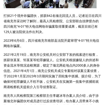
打掉21个境外诈骗团伙，抓获842名缅北回流人员，记者近日在四川
省南充市采访时了解到，最高人民检察院、公安部联合挂牌督办的
四川南充“4·01”特大电信网络诈骗案取得重要成果，截至目前已有
129人被法院依法作出判决。
2023年6月6日，四川省南充市南部县法院开庭审理“4·01”特大电信
网络诈骗案。
2021年2月19日，南充市公安机关对公安部下发的线索进行核查，
抓获张某某、邹某某等犯罪嫌疑人。公安机关根据嫌疑人的供述和
资金流水等情况追根溯源，锁定了缅北两处地点内2000多人的身份
信息。2021年4月1日，南充公安机关成立专案组对该案立案侦查，
于2022年1月至2023年3月期间实施了四轮集中抓捕。据介绍，为了
确保对犯罪嫌疑人不枉不纵，公安机关在实施第一批集中抓捕前就
商请检察机关提前介入引导侦查取证。
南充市人民检察院第三检察部主任李建冰等办案人员介绍，由于涉
案缅北诈骗团伙对成员进行过反侦查培训，给办案人员带来不小挑