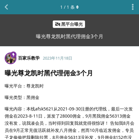
1
/
1
条
黑平台曝光
曝光尊龙凯时黑代理佣金3个月
百家乐教学
2023年11月18日
曝光尊龙凯时黑代理佣金3个月
曝光平台：尊龙凯时
曝光类型：黑佣金
曝光内容：本线afsk5621从2021-09-30注册的代理线，最后一次发
佣金在2023-8-11日，派发了28000佣金，9月黑我佣金56313佣金
没有发，说我凑会员，当时得到回复我就觉得很惊讶！ 告知我8月会
员在9月正常充值活跃就补发八月佣金，然而10月临近发佣金，专员
子龙偷偷把我删除拉黑，8月佣金56313没补发，9月佣金8152也没