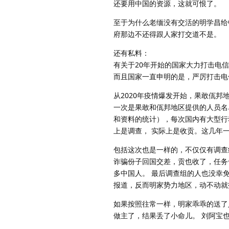
还要用中国的资源，这就可恨了。
至于为什么老缅没有交活的明学昌给
府那边不还得跟人家打交道不是。
还有私料：
有关于20年开始的国家大力打击电
而且国家一直申明的是，严厉打击电
从2020年疫情爆发开始，果敢佤
一次是果敢和佤邦地区提供的人员名
和资料的统计），每次国内有大型行
上是调查， 实际上是收贡。这几年
包括这次也是一样的，不仅仅有调查
诈骗份子回国交差，贡也收了，任务
多中国人。 最后调查组的人也没幸
报道，反而明家势力地区，动不动就
如果按照往常一样，明家乖乖的送了
做主了，结果丢了小命儿。 刘阿宝