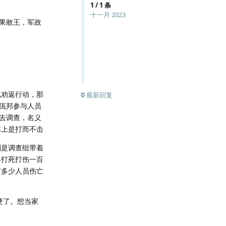
1
/
1
条
十一月 2023
果敢王，军政
北劝返行动，那
最新回复
佤邦参与人员
去调查，名义
本上是打而不击
划是调查组带着
终打死打伤一百
有多少人员伤亡
硬了。想当家