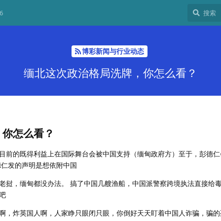
6
博彩新闻与行业动态
缅北这次政治格局洗牌，你怎么看？
，你怎么看？
目前的既得利益上在国际舞台会被中国支持（缅甸政府方）至于，彭德仁
德仁发的声明是想依附中国
老挝，缅甸都没办法。 搞了中国几艘渔船，中国派警察跨境执法直接给
吧
啊，炸英国人啊，人家睁只眼闭只眼，你倒好天天盯着中国人诈骗，骗的