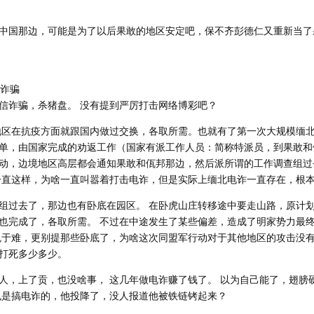
中国那边，可能是为了以后果敢的地区安定吧，保不齐彭德仁又重新当了
信诈骗
信诈骗，杀猪盘。 没有提到严厉打击网络博彩吧？
邦地区在抗疫方面就跟国内做过交换，各取所需。也就有了第一次大规模缅
单，由国家完成的劝返工作（国家有派工作人员：简称特派员，到果敢和
动，边境地区高层都会通知果敢和佤邦那边，然后派所谓的工作调查组过
一直这样，为啥一直叫嚣着打击电诈，但是实际上缅北电诈一直存在，根
组过去了，那边也有卧底在园区。 在卧虎山庄转移途中要走山路，原计
也完成了，各取所需。 不过在中途发生了某些偏差，造成了明家势力最
免于难，更别提那些卧底了，为啥这次同盟军行动对于其他地区的攻击没
打死多少多少。
人，上了贡，也没啥事， 这几年做电诈赚了钱了。 以为自己能了，翅膀
也是搞电诈的，他投降了，没人报道他被铁链铐起来？