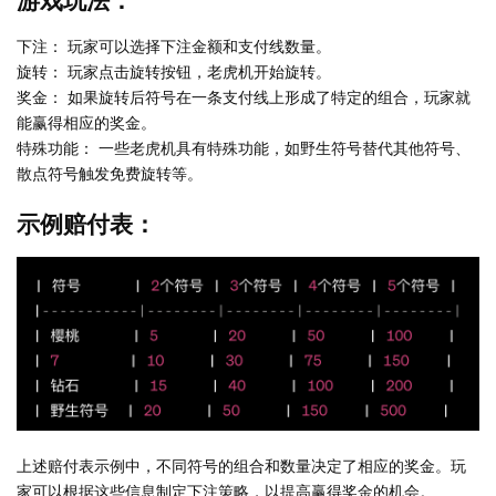
下注： 玩家可以选择下注金额和支付线数量。
旋转： 玩家点击旋转按钮，老虎机开始旋转。
奖金： 如果旋转后符号在一条支付线上形成了特定的组合，玩家就
能赢得相应的奖金。
特殊功能： 一些老虎机具有特殊功能，如野生符号替代其他符号、
散点符号触发免费旋转等。
示例赔付表：
上述赔付表示例中，不同符号的组合和数量决定了相应的奖金。玩
家可以根据这些信息制定下注策略，以提高赢得奖金的机会。