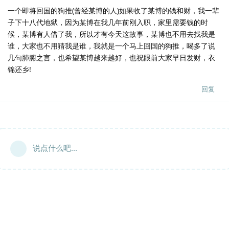
一个即将回国的狗推(曾经某博的人)如果收了某博的钱和财，我一辈
子下十八代地狱，因为某博在我几年前刚入职，家里需要钱的时
候，某博有人借了我，所以才有今天这故事，某博也不用去找我是
谁，大家也不用猜我是谁，我就是一个马上回国的狗推，喝多了说
几句肺腑之言，也希望某博越来越好，也祝眼前大家早日发财，衣
锦还乡!
回复
说点什么吧...