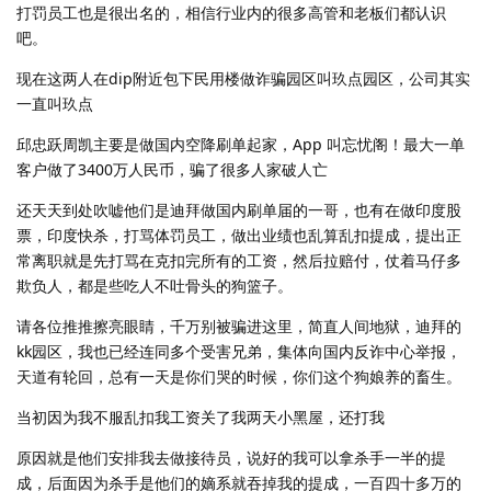
打罚员工也是很出名的，相信行业内的很多高管和老板们都认识
吧。
现在这两人在dip附近包下民用楼做诈骗园区叫玖点园区，公司其实
一直叫玖点
邱忠跃周凯主要是做国内空降刷单起家，App 叫忘忧阁！最大一单
客户做了3400万人民币，骗了很多人家破人亡
还天天到处吹嘘他们是迪拜做国内刷单届的一哥，也有在做印度股
票，印度快杀，打骂体罚员工，做出业绩也乱算乱扣提成，提出正
常离职就是先打骂在克扣完所有的工资，然后拉赔付，仗着马仔多
欺负人，都是些吃人不吐骨头的狗篮子。
请各位推推擦亮眼睛，千万别被骗进这里，简直人间地狱，迪拜的
kk园区，我也已经连同多个受害兄弟，集体向国内反诈中心举报，
天道有轮回，总有一天是你们哭的时候，你们这个狗娘养的畜生。
当初因为我不服乱扣我工资关了我两天小黑屋，还打我
原因就是他们安排我去做接待员，说好的我可以拿杀手一半的提
成，后面因为杀手是他们的嫡系就吞掉我的提成，一百四十多万的