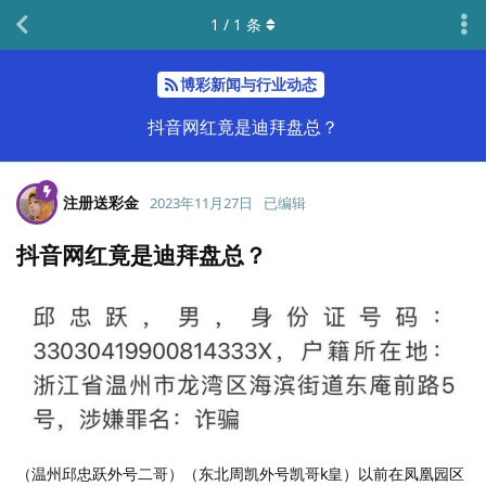
1
/
1
条
博彩新闻与行业动态
抖音网红竟是迪拜盘总？
注册送彩金
2023年11月27日
已编辑
抖音网红竟是迪拜盘总？
（温州邱忠跃外号二哥）（东北周凯外号凯哥k皇）以前在凤凰园区