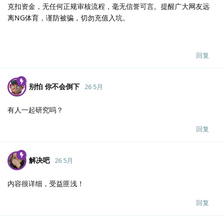
克扣资金，无任何正规审核流程，毫无信誉可言。提醒广大网友远
离NG体育，谨防被骗，切勿充值入坑。
回复
别怕 你不会倒下
26 5月
有人一起研究吗？
回复
解决吧
26 5月
内容很详细，受益匪浅！
回复