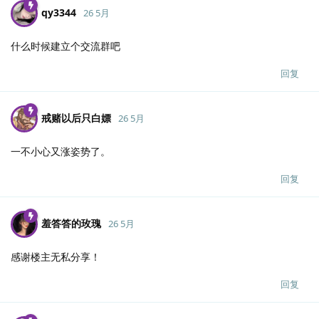
qy3344
26 5月
什么时候建立个交流群吧
回复
戒赌以后只白嫖
26 5月
一不小心又涨姿势了。
回复
羞答答的玫瑰
26 5月
感谢楼主无私分享！
回复