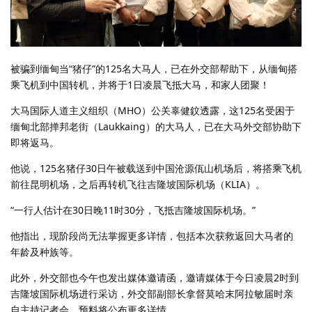
被骗到缅甸当“猪仔”的125名大马人，已在外交部帮助下，从缅甸搭
乘飞机到中国转机，并将于1日凌晨飞抵大马，和家人团聚！
大马国际人道主义组织（MHO）公关辜健鈫透露，这125名受困于
缅甸北部掸邦老街（Laukkaing）的大马人，已在大马外交部协助下
即将返马。
他说，125名猪仔30日午被载送到中国沧源佤山机场后，将搭乘飞机
前往昆明机场，之后再转机飞往吉隆坡国际机场（KLIA）。
“一行人估计在30日晚11时30分，飞抵吉隆坡国际机场。”
他指出，现阶段尚无法掌握更多详情，包括本次获救返回大马者的
年龄及种族等。
此外，外交部也今午也发出媒体邀请函，邀请媒体于今日凌晨2时到
吉隆坡国际机场进行采访，外交部副部长拿督莫哈末阿拉敏届时亲
自主持记者会，预料将公布更多详情。