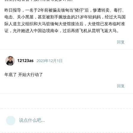
昨日报导，一名于2年前被骗去缅甸当“猪仔”后，惨遭转卖、毒打、
电击、关小黑屋，甚至被割手腕放血的21岁年轻妈妈，经过大马国
际人道主义组织和大马驻缅甸大使馆接洽后，大使馆已发布临时准
证，允许她进入中国边境南伞，过后再搭飞机从昆明飞返大马。
回复
12123as
2023年12月1日
年底了 开始大行动了
回复
说点什么吧...