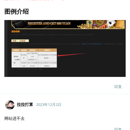
图例介绍
回复
拉拉打算
2023年12月2日
网站进不去
回复