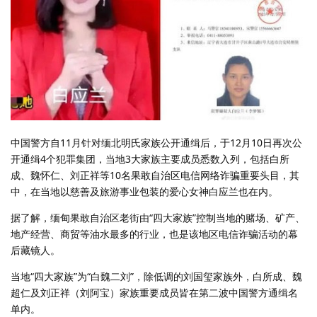
中国警方自11月针对缅北明氏家族公开通缉后，于12月10日再次公
开通缉4个犯罪集团，当地3大家族主要成员悉数入列，包括白所
成、魏怀仁、刘正祥等10名果敢自治区电信网络诈骗重要头目，其
中，在当地以慈善及旅游事业包装的爱心女神白应兰也在内。
据了解，缅甸果敢自治区老街由“四大家族”控制当地的赌场、矿产、
地产经营、商贸等油水最多的行业，也是该地区电信诈骗活动的幕
后藏镜人。
当地“四大家族”为“白魏二刘”，除低调的刘国玺家族外，白所成、魏
超仁及刘正祥（刘阿宝）家族重要成员皆在第二波中国警方通缉名
单内。