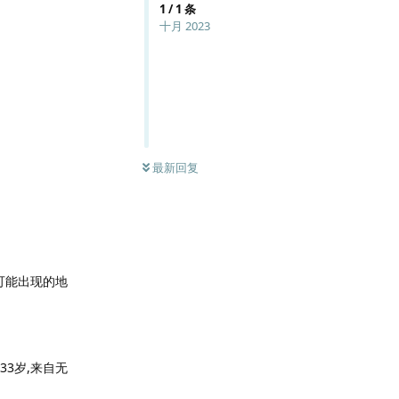
1
/
1
条
十月 2023
最新回复
可能出现的地
33岁,来自无