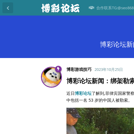
合作联系TG:@seo868
博彩论坛新
博彩游戏技巧
2023年10月25日
博彩论坛新闻：绑架勒索
近日
博彩论坛
了解到,菲律宾国家警察 (
中包括一名 53 岁的中国人被勒索。