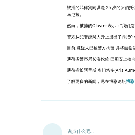
被捕的菲律宾同谋是 25 岁的罗伯托·杰里米·阿
马尼拉。
然而，被捕的Olayres表示：“我
警方从犯罪嫌疑人身上搜出了两把0.
目前,嫌疑人已被警方拘留,并将面临
薄荷省警察局长洛伦佐·巴图安上校
薄荷省长阿里斯·奥门塔多(Aris Au
了解更多的新闻，尽在博彩论坛
博彩
说点什么吧...