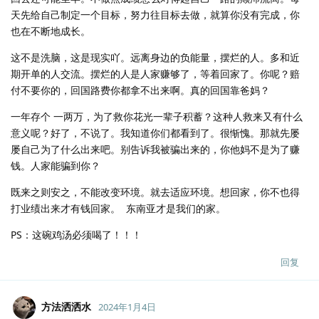
天先给自己制定一个目标，努力往目标去做，就算你没有完成，你
也在不断地成长。
这不是洗脑，这是现实吖。远离身边的负能量，摆烂的人。多和近
期开单的人交流。摆烂的人是人家赚够了，等着回家了。你呢？赔
付不要你的，回国路费你都拿不出来啊。真的回国靠爸妈？
一年存个 一两万，为了救你花光一辈子积蓄？这种人救来又有什么
意义呢？好了，不说了。我知道你们都看到了。很惭愧。那就先屡
屡自己为了什么出来吧。别告诉我被骗出来的，你他妈不是为了赚
钱。人家能骗到你？
既来之则安之，不能改变环境。就去适应环境。想回家，你不也得
打业绩出来才有钱回家。 东南亚才是我们的家。
PS：这碗鸡汤必须喝了！！！
回复
方法洒洒水
2024年1月4日