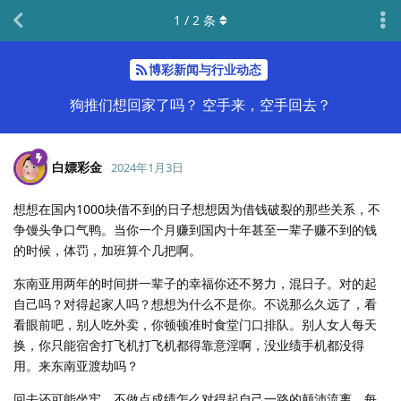
1
/
2
条
博彩新闻与行业动态
狗推们想回家了吗？ 空手来，空手回去？
白嫖彩金
2024年1月3日
想想在国内1000块借不到的日子想想因为借钱破裂的那些关系，不
争馒头争口气鸭。当你一个月赚到国内十年甚至一辈子赚不到的钱
的时候，体罚，加班算个几把啊。
东南亚用两年的时间拼一辈子的幸福你还不努力，混日子。对的起
自己吗？对得起家人吗？想想为什么不是你。不说那么久远了，看
看眼前吧，别人吃外卖，你顿顿准时食堂门口排队。别人女人每天
换，你只能宿舍打飞机打飞机都得靠意淫啊，没业绩手机都没得
用。来东南亚渡劫吗？
回去还可能坐牢。不做点成绩怎么对得起自己一路的颠沛流离。每