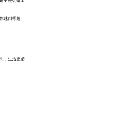
是不是会做出
你越倒霉越
久，生活更踏
回复