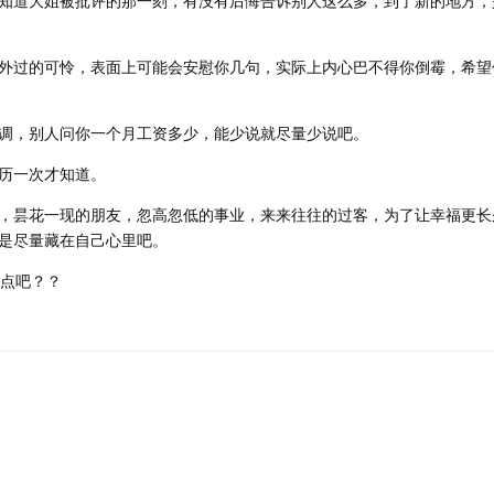
知道大姐被批评的那一刻，有没有后悔告诉别人这么多，到了新的地方，
外过的可怜，表面上可能会安慰你几句，实际上内心巴不得你倒霉，希望
调，别人问你一个月工资多少，能少说就尽量少说吧。
历一次才知道。
，昙花一现的朋友，忽高忽低的事业，来来往往的过客，为了让幸福更长
是尽量藏在自己心里吧。
一点吧？？