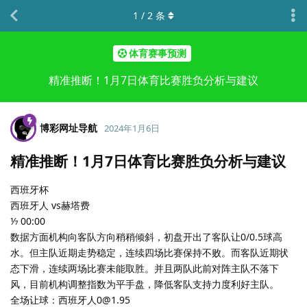
1
/
2
条
体育赛事预测
精准推断！1月7日体育比赛胜负分析与建议
博彩网址导航
2024年1月6日
精准推断！1月7日体育比赛胜负分析与建议
西班牙杯
西班牙人 vs赫塔费
⅐ 00:00
数据方面机构向客队方向稍稍倾斜，初盘开出了客队让0/0.5球高
水。但主队近期走势稳定，连续四场比赛保持不败。而客队近期状
态下滑，连续两场比赛未能取胜。并且两队此前对阵主队不落下
风，目前机构调整指数为平手盘，降低客队支持力度利好主队。
全场让球：西班牙人0@1.95