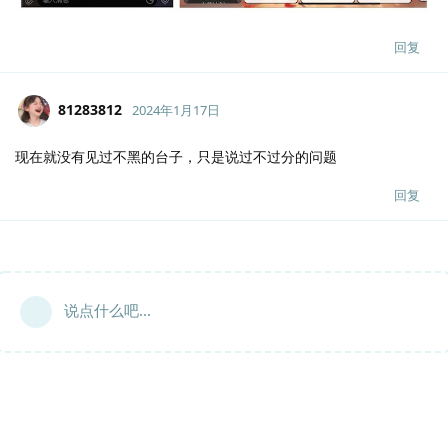
回复
81283812
2024年1月17日
现在就没有见过不黑的台子，只是说过不过分的问题
回复
说点什么吧...