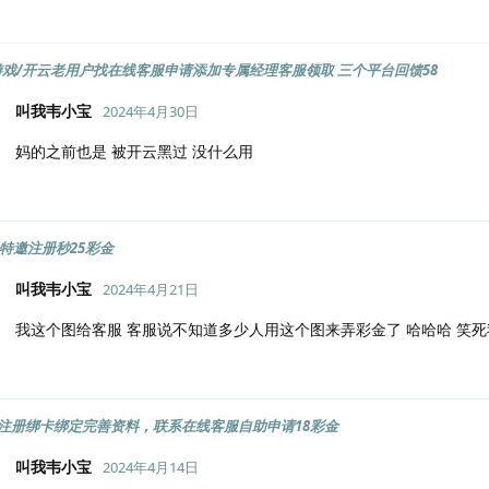
游戏/开云老用户找在线客服申请添加专属经理客服领取 三个平台回馈58
叫我韦小宝
2024年4月30日
妈的之前也是 被开云黑过 没什么用
5特邀注册秒25彩金
叫我韦小宝
2024年4月21日
我这个图给客服 客服说不知道多少人用这个图来弄彩金了 哈哈哈 笑死
注册绑卡绑定完善资料，联系在线客服自助申请18彩金
叫我韦小宝
2024年4月14日