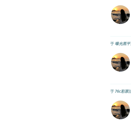
于
曝光黑平
于
76c彩