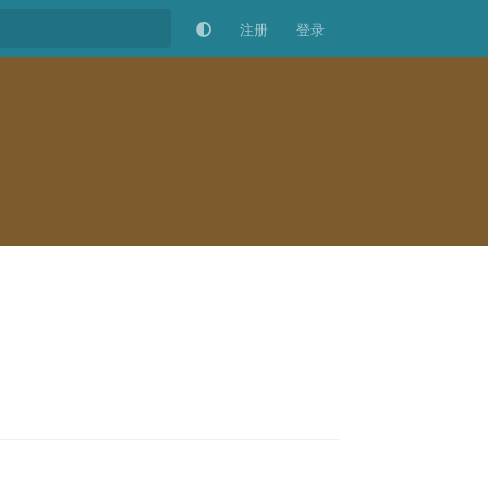
注册
登录
回复