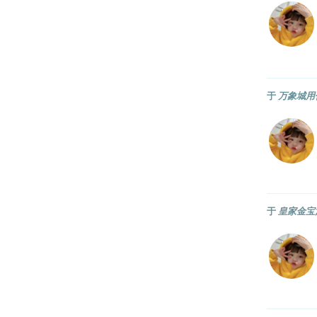
于
万象城用
于
皇家金宝