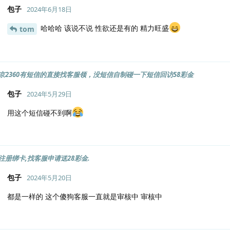
包子
2024年6月18日
哈哈哈 该说不说 性欲还是有的 精力旺盛
tom
京2360有短信的直接找客服领，没短信自制碰一下短信回访58彩金
包子
2024年5月29日
用这个短信碰不到啊
注册绑卡,找客服申请送28彩金.
包子
2024年5月20日
都是一样的 这个傻狗客服一直就是审核中 审核中