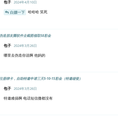
包子
2024年4月10日
哈哈哈 笑死
白嫖一下
伪造朋友圈软件去截图领取58彩金
包子
2024年3月26日
哪里去伪造你说啊 他妈的
注册绑卡，自助特邀申请三天5-10-15彩金（特邀碰瓷）
包子
2024年3月26日
特邀难搞啊 电话短信撒都没有