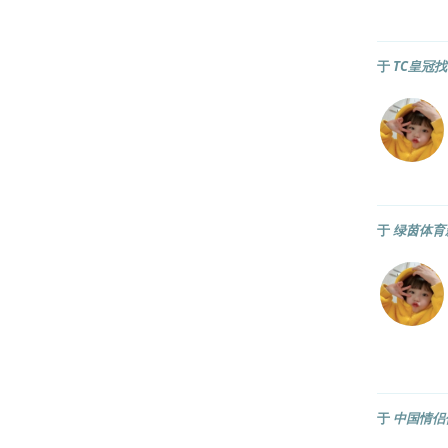
于
TC皇冠
于
绿茵体育
于
中国情侣