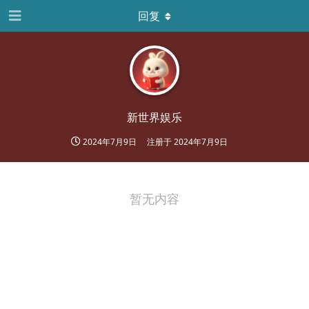
回复
新世界娱乐
2024年7月9日
注册于
2024年7月9日
暂无内容