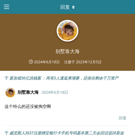
回复
别墅靠大海
2024年6月18日
注册于
2023年12月5日
于
新加坡30亿洗钱案 ：再有3人遣返柬埔寨，还保住剩余千万资产
别墅靠大海
2024年6月18日
这个特么的还没被掏空啊
回复
于
威尼斯人3637注册绑定银行卡手机号码基本第二天会回访送28彩金