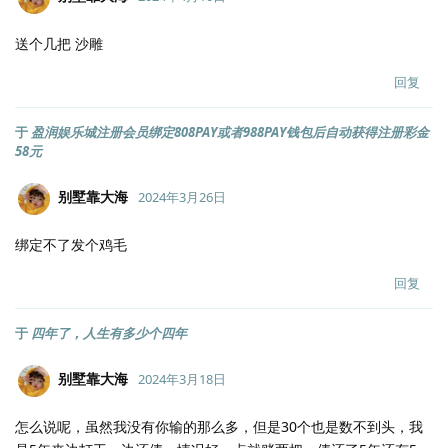
送个几把 沙雕
回复
于
盈润娱乐城注册会员绑定808PAY或者988PAY钱包后自动获得注册彩金
58元
别墅靠大海
2024年3月26日
绑定不了发个鸡毛
回复
于
四年了，人生有多少个四年
别墅靠大海
2024年3月18日
怎么说呢，虽然我没有你输的那么多，但是30个也是数不到头，我