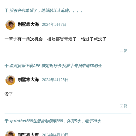
于
没有任何希望了，绝望的让人麻痹。。。。
别墅靠大海
2024年5月7日
一辈子有一两次机会，祖坟都冒青烟了，错过了就没了
回复
于
星河娱乐下载APP 绑定银行卡 找萝卜专员申请38彩金
别墅靠大海
2024年4月25日
没了
回复
于
sprintbet888注册自助领取888，体育5水，电子20水
别墅靠大海
2024年4月10日