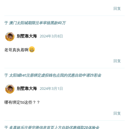
回复
于
澳门太阳城期限注单审核黑款40万
别墅靠大海
2024年3月8日
老哥真执着啊
回复
于
太阳城bet注册绑定虚拟钱包点我的优惠自助申请29彩金
别墅靠大海
2024年3月1日
哪有绑定to这些？？
回复
于
多喜娱乐注册完善信息首页上方自助优惠领取28体验金