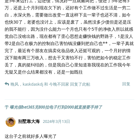
是5年来边打工，边还债，情况好一点就赌两把，债还了5年还有5
万，还是上个月到现在欠下的，还好有个工作做不过生活是一穷二
白，水深火热，需要做出改变一直这样下去一辈子也还不清，如今
也快30了，老婆也没讨上，应该是废了，虽然没多少债但是还是压
的我不能行，因为没什么能力一个月也只有个5千的净收入所以就感
觉自己没啥出路，现在都有了歪心思想走赚快钱的野路子，1是没人
带2是自己在极力的控制自己害怕钱没赚到把自己也**，一辈子真就
完了，最近有个朋友在搞卖化妆品收入还挺可观的，一个月好的情
况下能有两三万收入，想去干又害怕不行，害怕把如今的稳定工作
丢了，真的挺纠结的，但是我自己心里知道靠我现在的工作我今年
无疑又是什么结果都没有，还是一如既往
回复
晚风
，
kaskdaskdj
和
今晚不回家
回复了此帖
于
曝光假bet365充800拉电子打到2000就直接要手持了
别墅靠大海
2024年3月13日
这台子之前就好多人曝光了