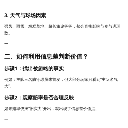
—
3. 天气与球场因素
强风、雨雪、糟糕草地、超长旅途等等，都会直接影响节奏与进球
数。
—
二、如何利用信息差判断价值？
步骤1：找出被忽略的事实
例如：主队三名防守球员未首发，但大部分玩家只看到“主队名气
大”。
步骤2：观察赔率是否合理反映
如果赔率仍按“旧实力”开出，就出现了信息差价值点。
—