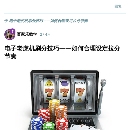
回复
于
电子老虎机刷分技巧——如何合理设定拉分节奏
百家乐教学
27 4月
电子老虎机刷分技巧——如何合理设定拉分
节奏