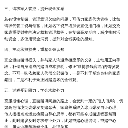
三、请求家人管控，提升现金实感
若有惯性复赌、管理意识欠缺的问题，可借力家庭代为管控，比如
请求代管工资与储蓄，比如名下资产增加设置使用门槛，比如交托
家庭重要财物的决定权和管理权等，在复赌高发期内，减少接触活
动资金，多使用现金消费，提升对金钱实物的感知。
四、主动承担损失，重塑金钱认知
完全坦白赌博损失，并与家人沟通承担应尽的义务，主动用正向手
段，补偿自身造成的赌博成本损耗，修正“赌博挣钱容易”的错误观
念。不可一味依赖家人代偿全部赌债，一是不利于塑造良好的家庭
氛围，二是不利于矫正因赌崩坏的金钱观。
五、过程受到阻力，学会求助外力
克服报销心理，直面赌博问题的路上，会受到一定的“阻力”影响，例
如高危情境突袭爆发复赌念头、家庭关系陷入冰点爆发自证心理、
他人指指点点爆发挽回自尊心思等，都有可能令戒赌进程戛然而
止，此时建议及时寻求专业外力，比如戒赌心理咨询，戒赌中心
等，用专业手段疏解念头、处理关系。