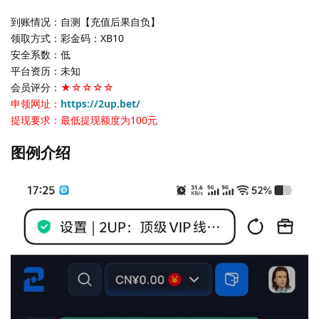
到账情况：自测【充值后果自负】
领取方式：彩金码：XB10
安全系数：低
平台资历：未知
会员评分：
★☆☆☆☆
申领网址：
https://2up.bet/
提现要求：最低提现额度为100元
图例介绍