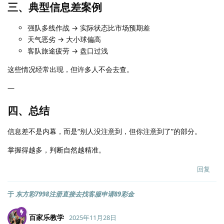
三、典型信息差案例
强队多线作战 → 实际状态比市场预期差
天气恶劣 → 大小球偏高
客队旅途疲劳 → 盘口过浅
这些情况经常出现，但许多人不会去查。
—
四、总结
信息差不是内幕，而是“别人没注意到，但你注意到了”的部分。
掌握得越多，判断自然越精准。
回复
于
东方彩7998注册直接去找客服申请89彩金
百家乐教学
2025年11月28日