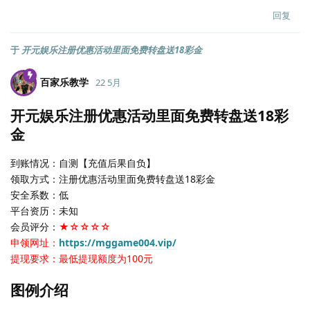
回复
于
开元娱乐注册优惠活动里面免费转盘送18彩金
百家乐教学
22 5月
开元娱乐注册优惠活动里面免费转盘送18彩
金
到账情况：自测【充值后果自负】
领取方式：注册优惠活动里面免费转盘送18彩金
安全系数：低
平台资历：未知
会员评分：
★☆☆☆☆
申领网址：
https://mggame004.vip/
提现要求：最低提现额度为100元
图例介绍