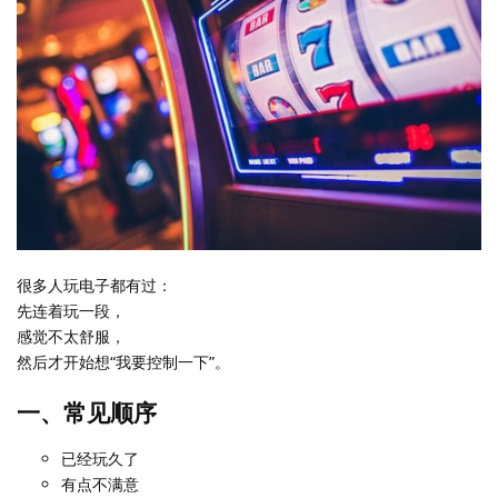
很多人玩电子都有过：
先连着玩一段，
感觉不太舒服，
然后才开始想“我要控制一下”。
一、常见顺序
已经玩久了
有点不满意