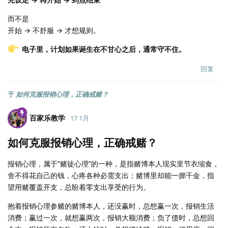
而不是
开始 → 不舒服 → 才想规则。
电子里，计划如果诞生在不甘心之后，通常守不住。
回复
于
如何克服报销心理，正确戒赌？
百家乐教学
17 1月
如何克服报销心理，正确戒赌？
报销心理，属于“赌徒心理”的一种，是指赌博本人现实里节衣缩食，
舍不得花自己的钱，心疼各种必需支出；赌博里却能一掷千金，指
望用赌覆盖开支，总盼着零支出享受的行为。
抱着报销心理参赌的赌博本人，还没赢时，总想赢一次，报销生活
消费；赢过一次，就想赢两次，报销大额消费；负了债时，总想回