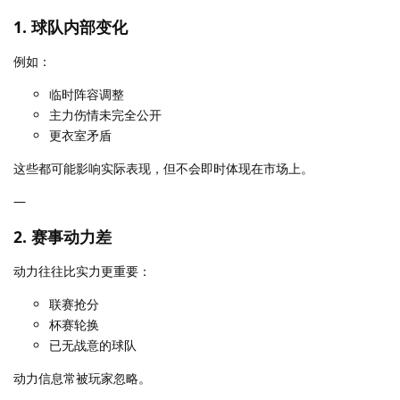
1. 球队内部变化
例如：
临时阵容调整
主力伤情未完全公开
更衣室矛盾
这些都可能影响实际表现，但不会即时体现在市场上。
—
2. 赛事动力差
动力往往比实力更重要：
联赛抢分
杯赛轮换
已无战意的球队
动力信息常被玩家忽略。