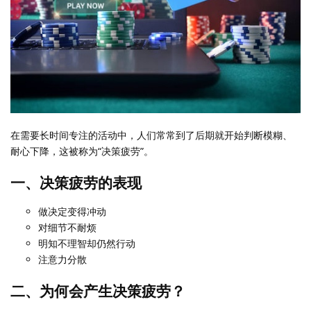
在需要长时间专注的活动中，人们常常到了后期就开始判断模糊、
耐心下降，这被称为“决策疲劳”。
一、决策疲劳的表现
做决定变得冲动
对细节不耐烦
明知不理智却仍然行动
注意力分散
二、为何会产生决策疲劳？