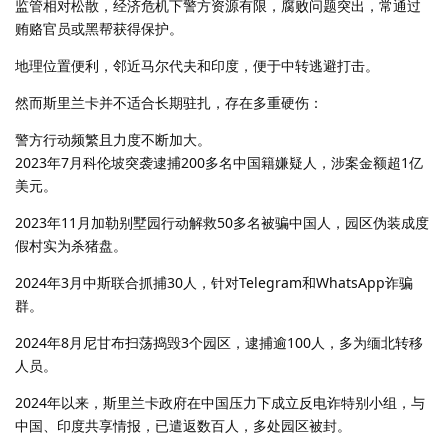
监管相对松散，经济危机下警方资源有限，腐败问题突出，常通过
贿赂官员或黑帮获得保护。
地理位置便利，邻近马尔代夫和印度，便于中转逃避打击。
然而斯里兰卡并不适合长期驻扎，存在多重硬伤：
警方行动频繁且力度不断加大。
2023年7月科伦坡突袭逮捕200多名中国籍嫌疑人，涉案金额超1亿
美元。
2023年11月加勒别墅园行动解救50多名被骗中国人，园区伪装成度
假村实为杀猪盘。
2024年3月中斯联合抓捕30人，针对Telegram和WhatsApp诈骗
群。
2024年8月尼甘布扫荡捣毁3个园区，逮捕逾100人，多为缅北转移
人员。
2024年以来，斯里兰卡政府在中国压力下成立反电诈特别小组，与
中国、印度共享情报，已遣返数百人，多处园区被封。